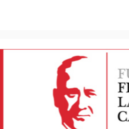
p
gram