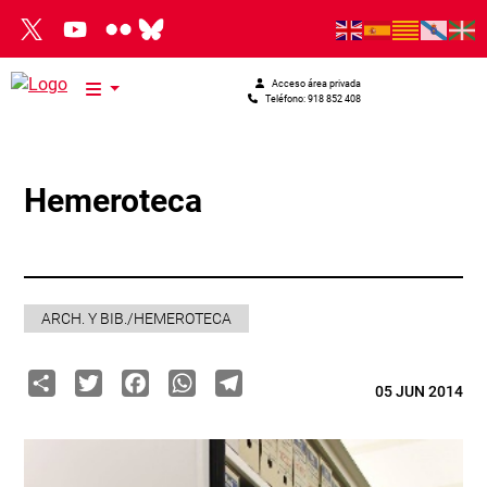
Pasar al contenido principal
Acceso área privada
Teléfono: 918 852 408
Hemeroteca
ARCH. Y BIB./HEMEROTECA
Share
Twitter
Facebook
WhatsApp
Telegram
05 JUN 2014