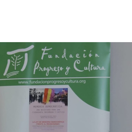
p
gram