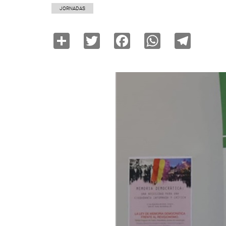
JORNADAS
Share
Twitter
Facebook
WhatsAp
Tele