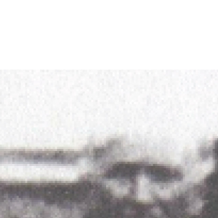
p
gram