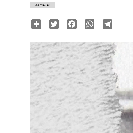
JORNADAS
Share
Twitter
Facebook
WhatsAp
Tele