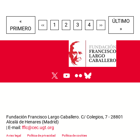
Paginación
PRIMERA PÁGINA
ÚLTIMA PÁG
«
ÚLTIMO
PÁGINA ANTERIOR
PÁGINA
PÁGINA
PÁGINA
PÁGINA
SIGUIENTE PÁGIN
‹‹
1
2
3
4
››
PRIMERO
»
Fundación Francisco Largo Caballero. C/ Colegios, 7 - 28801
Alcalá de Henares (Madrid)
| E-mail:
fflc@cec.ugt.org
Footer menu
Aviso legal
Política de privacidad
Política de cookies