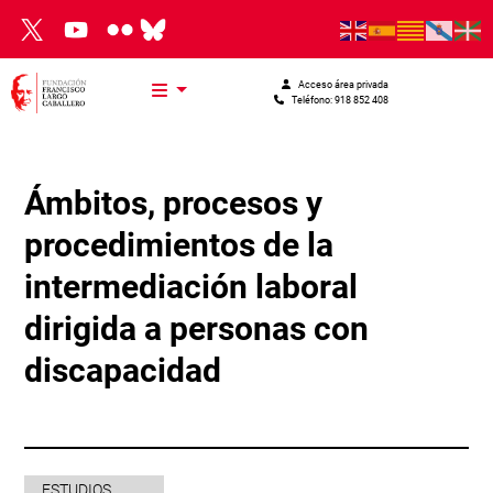
Pasar al contenido principal
Acceso área privada
Teléfono: 918 852 408
Ámbitos, procesos y
procedimientos de la
intermediación laboral
dirigida a personas con
discapacidad
ESTUDIOS