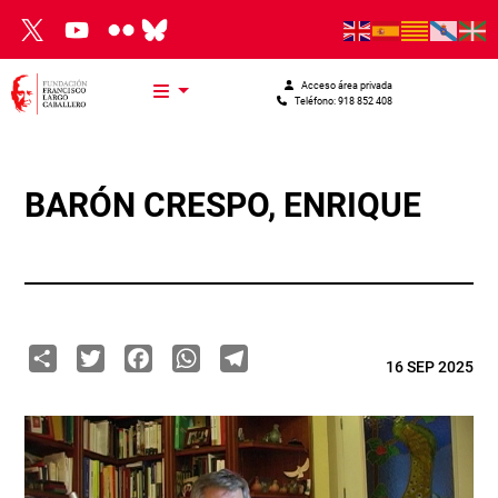
Pasar al contenido principal
Acceso área privada
Teléfono: 918 852 408
BARÓN CRESPO, ENRIQUE
Share
Twitter
Facebook
WhatsApp
Telegram
16 SEP 2025