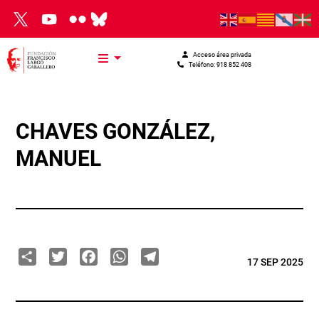
Pasar al contenido principal
Acceso área privada
Teléfono: 918 852 408
CHAVES GONZÁLEZ,
MANUEL
Share
Twitter
Facebook
WhatsApp
Telegram
17 SEP 2025