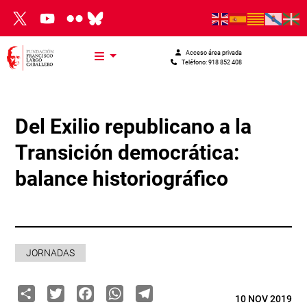
Pasar al contenido principal
Acceso área privada
Teléfono: 918 852 408
Del Exilio republicano a la
Transición democrática:
balance historiográfico
JORNADAS
Share
Twitter
Facebook
WhatsApp
Telegram
10 NOV 2019