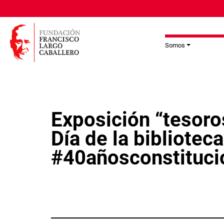
Pasar al contenido principal
Somos
Exposición “tesoro
Día de la bibliotec
#40añosconstituc