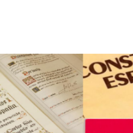
p
gram