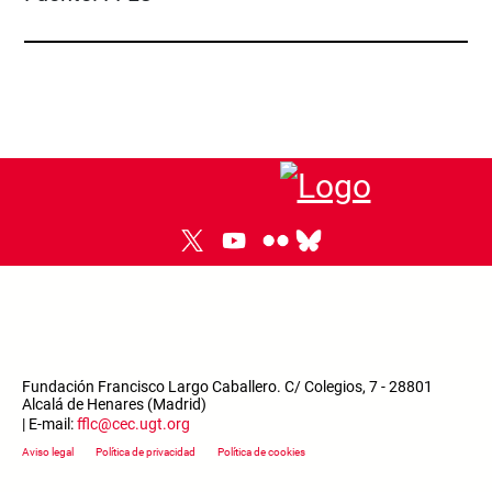
Fundación Francisco Largo Caballero. C/ Colegios, 7 - 28801
Alcalá de Henares (Madrid)
| E-mail:
fflc@cec.ugt.org
Footer menu
Aviso legal
Política de privacidad
Política de cookies