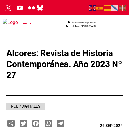
Pasar al contenido principal
Acceso área privada
Teléfono: 918 852 408
Alcores: Revista de Historia
Contemporánea. Año 2023 Nº
27
PUB./DIGITALES
Share
Twitter
Facebook
WhatsApp
Telegram
26 SEP 2024