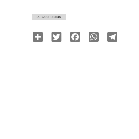
PUB./COEDICION
Share
Twitter
Facebook
WhatsAp
Tele