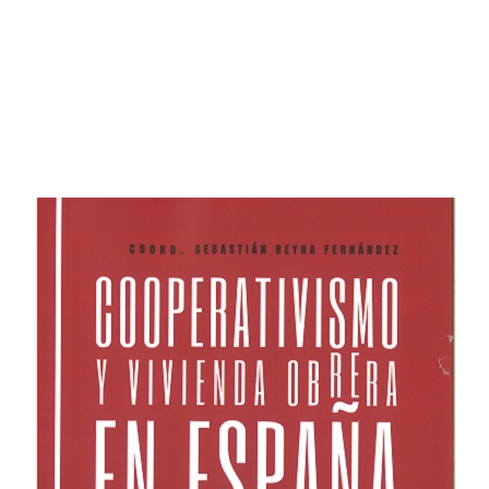
p
gram