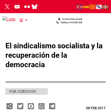
Pasar al contenido principal
Acceso área privada
Teléfono: 918 852 408
El sindicalismo socialista y la
recuperación de la
democracia
PUB./COEDICION
Share
Twitter
Facebook
WhatsApp
Telegram
08 FEB 2017