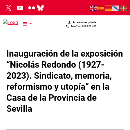
Pasar al contenido principal
Acceso área privada
Teléfono: 918 852 408
Inauguración de la exposición
“Nicolás Redondo (1927-
2023). Sindicato, memoria,
reformismo y utopía” en la
Casa de la Provincia de
Sevilla