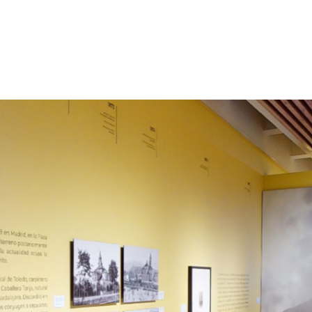
p
gram