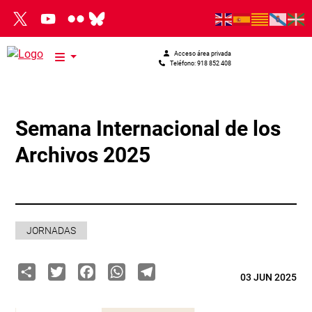
Pasar al contenido principal
Acceso área privada
Teléfono: 918 852 408
Semana Internacional de los
Archivos 2025
JORNADAS
Share
Twitter
Facebook
WhatsApp
Telegram
03 JUN 2025