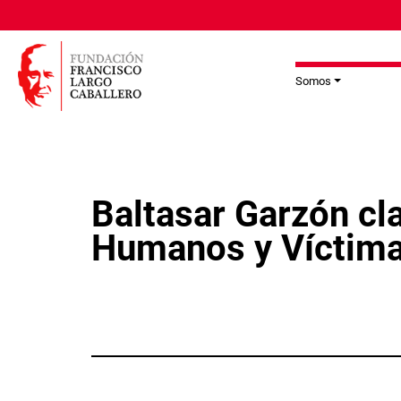
Pasar al contenido principal
Somos
Baltasar Garzón cl
Humanos y Víctima