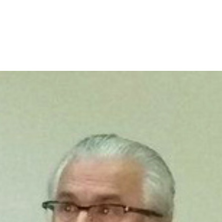
p
gram