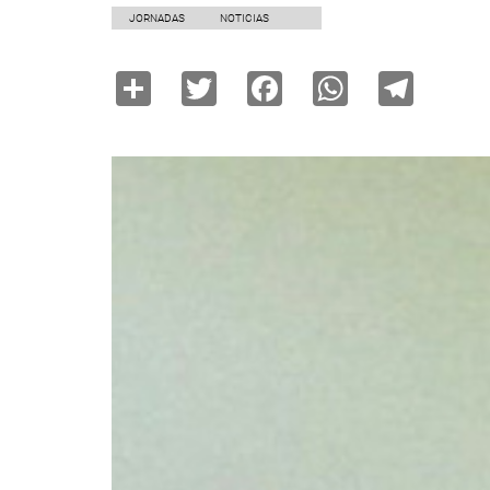
JORNADAS
NOTICIAS
Share
Twitter
Facebook
WhatsAp
Tele