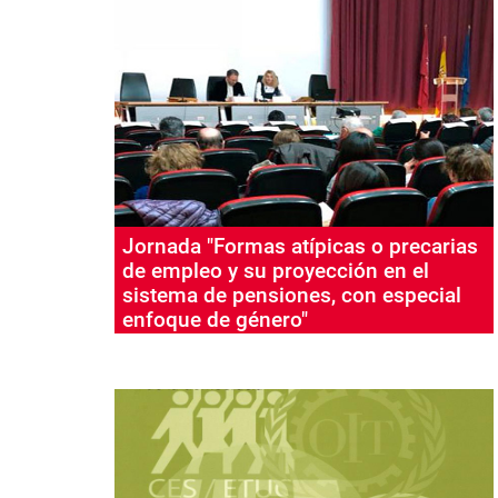
Jornada "Formas atípicas o precarias
de empleo y su proyección en el
sistema de pensiones, con especial
enfoque de género"