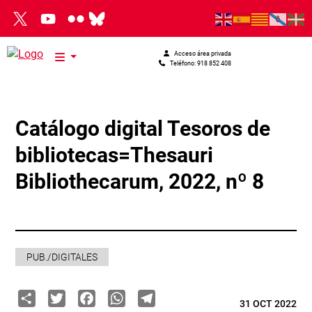
Pasar al contenido principal
Acceso área privada
Teléfono: 918 852 408
Catálogo digital Tesoros de
bibliotecas=Thesauri
Bibliothecarum, 2022, nº 8
PUB./DIGITALES
Share
Twitter
Facebook
WhatsApp
Telegram
31 OCT 2022